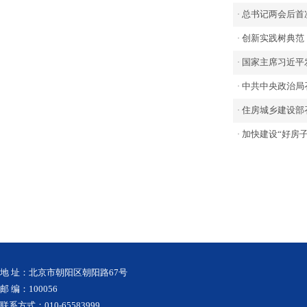
总书记两会后首
·
创新实践树典范
·
国家主席习近平
·
中共中央政治局
·
住房城乡建设部
·
加快建设“好房子
·
地 址：北京市朝阳区朝阳路67号
邮 编：100056
联系方式：010-65583999